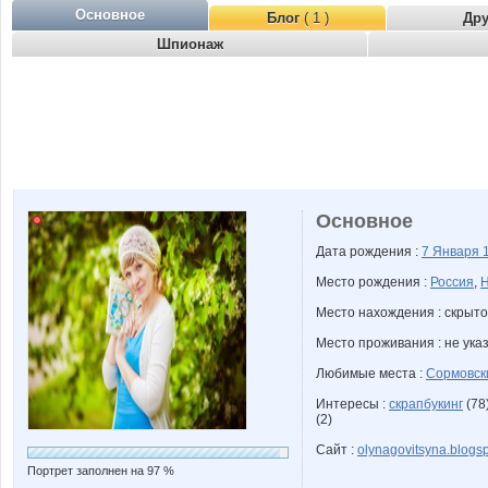
Основное
Блог
( 1 )
Др
Шпионаж
Основное
Дата рождения :
7 Января
Место рождения :
Россия
,
Н
Место нахождения : скрыто
Место проживания : не ука
Любимые места :
Сормовск
Интересы :
скрапбукинг
(78)
(2)
Сайт :
olynagovitsyna.blogs
Портрет заполнен на 97 %