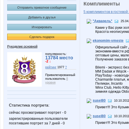
Комплименты
Отправить приватное сообщение
5 комплиментов в гостевой 
Добавить в друзья
*Акварель*
25.04
Игнорировать
Какие у Вас руки зо
Красота неописуема
Сделать подарок
ekonomim-vmeste
Рукоделие основной
Официальный сайт д
экономим-вместе.р
популярность:
оптовые цены, мал
13784 место
Получение заказов 
-2 ↓
Bilemi - экспресс бе
рейтинг
1977
?
MM Dadak и Wojcik 
Привилегированный
PlayToday - новогод
пользователь
8
Charmante платья, к
уровня
Пеликан, Incanto
Winx Club, Hello Kitty
зимняя одежда Oldos,
susel80
10.10.2011
Статистика портрета:
Привет!!! Это Кузьм
сейчас просматривают портрет - 0
susel80
10.10.2011
зарегистрированные пользователи
Привет!!! Это Кузьм
посетившие портрет за 7 дней - 0