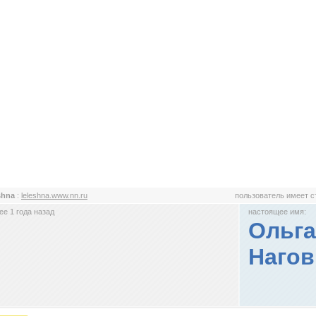
shna
:
leleshna.www.nn.ru
пользователь имеет 
е 1 года назад
настоящее имя:
Ольг
Наго