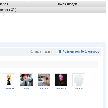
лерея
Поиск людей
вится
( 30 )
Рейтинг топ-50 блоггеров
LanaNN
Lusien
Natusia
Runetka
Selana