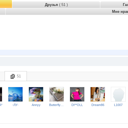
Друзья
( 51 )
Га
Мне нра
51
А*
-ЛУ-
Annyy
ButterflyDance
DI**OLL
Dream86
L1007