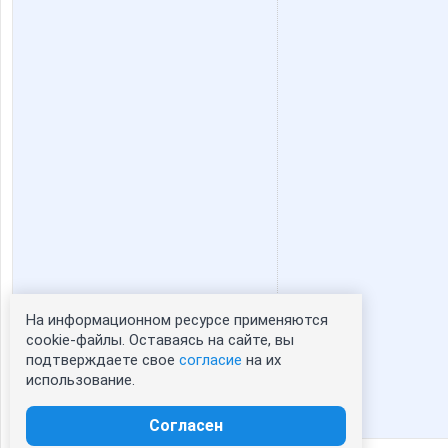
На информационном ресурсе применяются
Статистика портрета:
cookie-файлы. Оставаясь на сайте, вы
подтверждаете свое
согласие
на их
сейчас просматривают портрет - 0
использование.
зарегистрированные пользователи
посетившие портрет за 7 дней - 0
Согласен