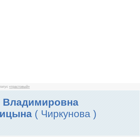
статус
«трастовый»
а Владимировна
вицына
( Чиркунова )