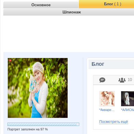
Блог
( 1 )
Основное
Шпионаж
Блог
10
*Акварель*
*АЛИСК
Посмотреть ещё
Портрет заполнен на 97 %