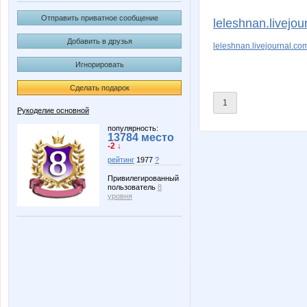
Taisiya
Very blo
Отправить приватное сообщение
leleshnan.livejou
Добавить в друзья
leleshnan.livejournal.co
Игнорировать
only sweet
perez-ol
Сделать подарок
1
Рукоделие основной
ИРИША И
Лепесток Л
популярность:
13784 место
-2 ↓
рейтинг
1977
?
Привилегированный
пользователь
8
уровня